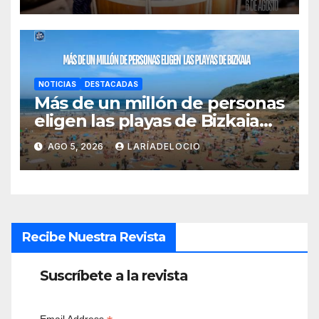
NOTICIAS
DESTACADAS
Más de un millón de personas
eligen las playas de Bizkaia
en la primera mitad de la
AGO 5, 2026
LARÍADELOCIO
temporada
Recibe Nuestra Revista
Suscríbete a la revista
Email Address