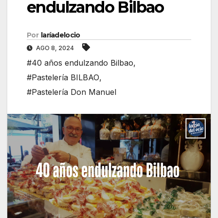
endulzando Bilbao
Por
laríadelocio
AGO 8, 2024
#40 años endulzando Bilbao
,
#Pastelería BILBAO
,
#Pastelería Don Manuel