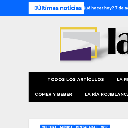
Últimas noticias
mana: 8 y 9 de agosto
¿Qué hacer hoy? 7 de agosto
P
TODOS LOS ARTÍCULOS
LA R
COMER Y BEBER
LA RÍA ROJIBLANC
CULTURA
MÚSICA
DESTACADAS
OCIO