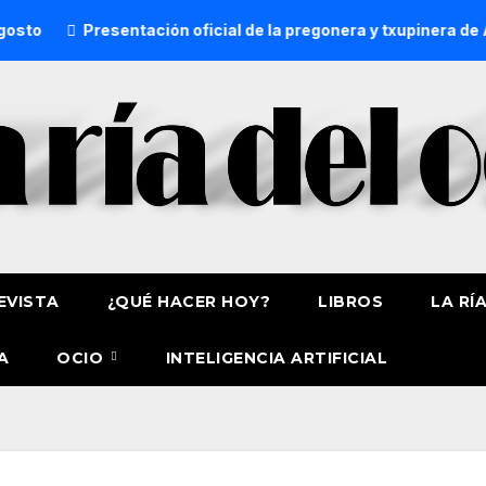
resentación oficial de la pregonera y txupinera de Aste Nagus
EVISTA
¿QUÉ HACER HOY?
LIBROS
LA RÍ
A
OCIO
INTELIGENCIA ARTIFICIAL