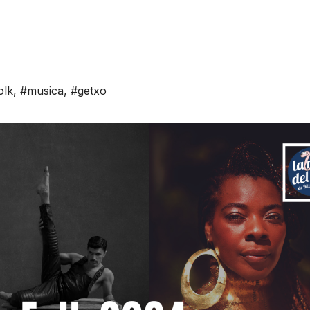
olk
,
#musica
,
#getxo