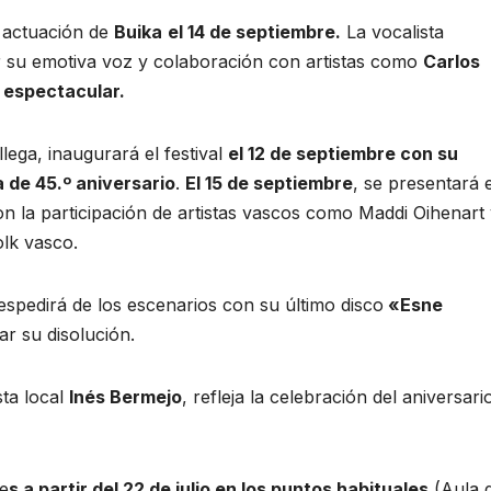
 actuación de
Buika
el 14 de septiembre.
La vocalista
 su emotiva voz y colaboración con artistas como
Carlos
 espectacular.
lega, inaugurará el festival
el 12 de septiembre con su
a de 45.º aniversario
.
El 15 de septiembre
, se presentará e
on la participación de artistas vascos como Maddi Oihenart
olk vasco.
spedirá de los escenarios con su último disco
«Esne
ar su disolución.
sta local
Inés Bermejo
, refleja la celebración del aniversari
le
s a partir del 22 de julio en los puntos habituales
(Aula 