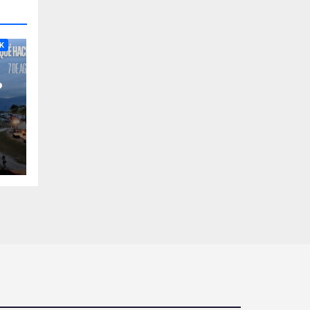
RA
K
?