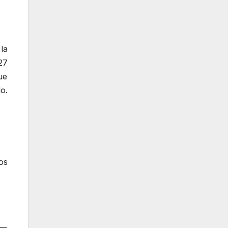
la
27
ue
o.
os