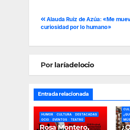
Alauda Ruiz de Azúa: «Me muev
curiosidad por lo humano»
Por
laríadelocio
Entrada relacionada
CUL
HUMOR
CULTURA
DESTACADAS
¿QU
OCIO
EVENTOS
TEATRO
MÚS
Rosa Montero,
¿Q