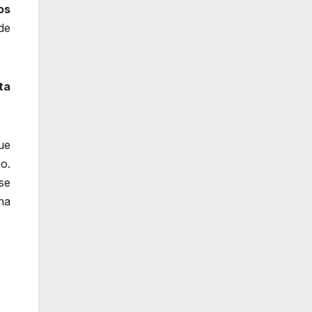
os
de
ta
ue
o.
se
na