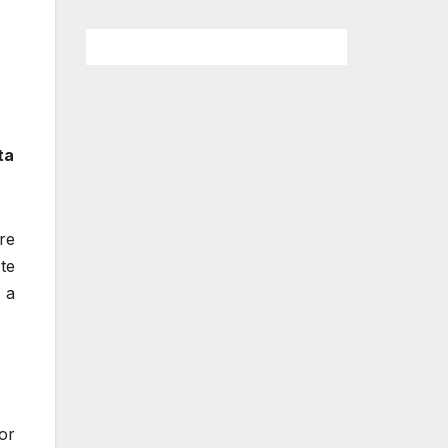
ta
re
te
 a
or