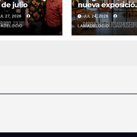
 de julio
nueva exposició
de Itsasmuseu
UL 27, 2026
JUL 24, 2026
ÍADELOCIO
LARÍADELOCIO