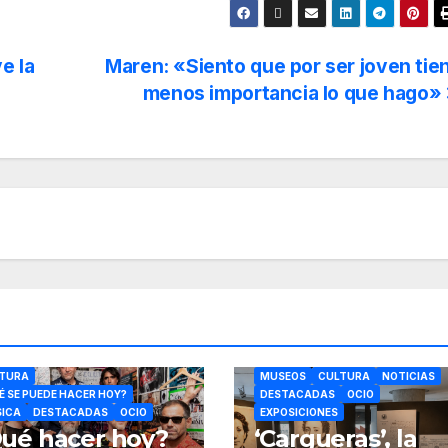
e la
Maren: «Siento que por ser joven tie
menos importancia lo que hago»
TURA
MUSEOS
CULTURA
NOTICIAS
É SE PUEDE HACER HOY?
DESTACADAS
OCIO
ICA
DESTACADAS
OCIO
EXPOSICIONES
ué hacer hoy?
‘Cargueras’, la