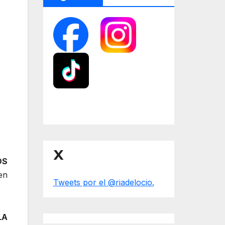
X
OS
en
Tweets por el @riadelocio.
LA