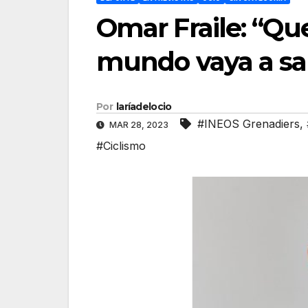
Omar Fraile: “Que
mundo vaya a sal
Por
laríadelocio
#INEOS Grenadiers
,
MAR 28, 2023
#Ciclismo