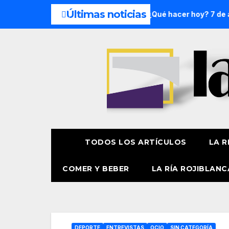
Últimas noticias
 de semana: 8 y 9 de agosto
¿Qué hacer hoy? 7 de agosto
TODOS LOS ARTÍCULOS
LA R
COMER Y BEBER
LA RÍA ROJIBLANC
DEPORTE
ENTREVISTAS
OCIO
SIN CATEGORÍA