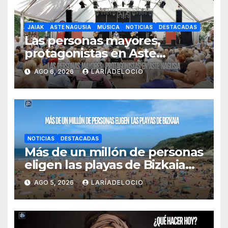
JAIAK
ASTE NAGUSIA
MÚSICA
NOTICIAS
DESTACADAS
Las personas mayores,
protagonistas en Aste
Nagusia con actividades
AGO 6, 2026
LARÍADELOCIO
especiales y un día dedicado
a ellas
NOTICIAS
DESTACADAS
Más de un millón de personas
eligen las playas de Bizkaia
en la primera mitad de la
AGO 5, 2026
LARÍADELOCIO
temporada