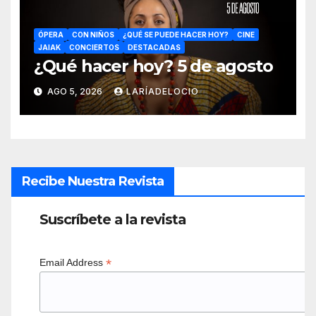
ÓPERA
CON NIÑOS
¿QUÉ SE PUEDE HACER HOY?
CINE
JAIAK
CONCIERTOS
DESTACADAS
¿Qué hacer hoy? 5 de agosto
AGO 5, 2026
LARÍADELOCIO
Recibe Nuestra Revista
Suscríbete a la revista
*
Email Address