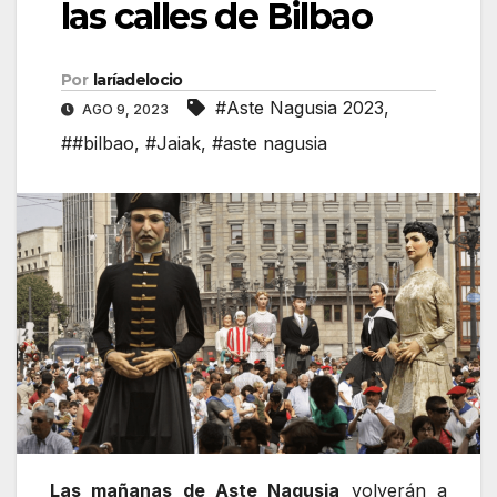
las calles de Bilbao
Por
laríadelocio
#Aste Nagusia 2023
,
AGO 9, 2023
##bilbao
,
#Jaiak
,
#aste nagusia
Las mañanas de Aste Nagusia
volverán a