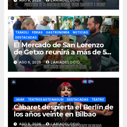
AGO 6, 2026
LARÍADELOCIO
embarcaciones
TXAKOLI
FERIAS
GASTRONOMÍA
NOTICIAS
DESTACADAS
El Mercado de San Lorenzo
de Getxo reunirá a más de 50
productores del País Vasco
AGO 6, 2026
LARÍADELOCIO
JAIAK
TEATROS ASTE NAGUSI
DESTACADAS
TEATRO
Cabaret despierta el Berlín de
los años veinte en Bilbao
AGO 6, 2026
LARÍADELOCIO