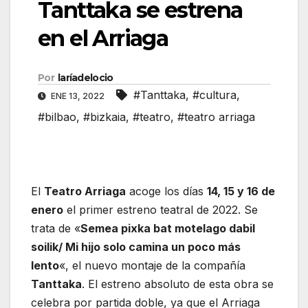
Tanttaka se estrena
en el Arriaga
Por
laríadelocio
#Tanttaka
,
#cultura
,
ENE 13, 2022
#bilbao
,
#bizkaia
,
#teatro
,
#teatro arriaga
El
Teatro Arriaga
acoge los días
14, 15 y 16 de
enero
el primer estreno teatral de 2022. Se
trata de «
Semea pixka bat motelago dabil
soilik/ Mi hijo solo camina un poco más
lento
«, el nuevo montaje de la compañía
Tanttaka
. El estreno absoluto de esta obra se
celebra por partida doble, ya que el Arriaga