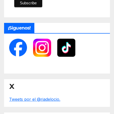
¡Síguenos!
X
Tweets por el @riadelocio.