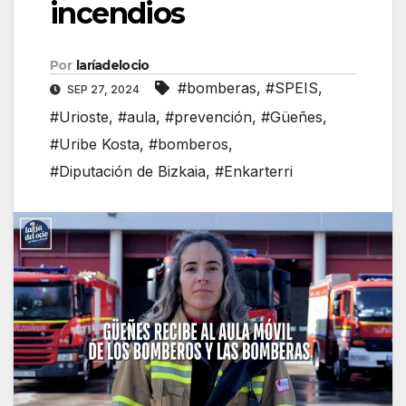
incendios
Por
laríadelocio
#bomberas
,
#SPEIS
,
SEP 27, 2024
#Urioste
,
#aula
,
#prevención
,
#Güeñes
,
#Uribe Kosta
,
#bomberos
,
#Diputación de Bizkaia
,
#Enkarterri