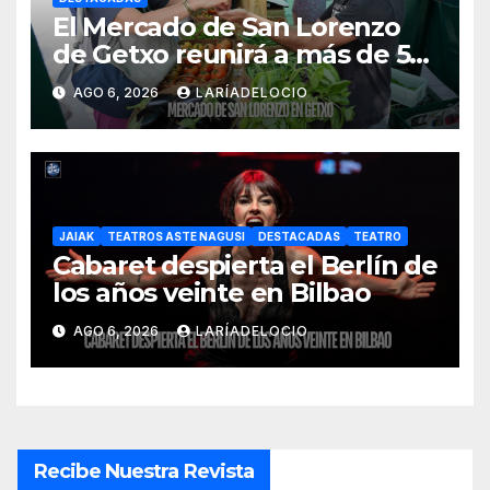
El Mercado de San Lorenzo
de Getxo reunirá a más de 50
productores del País Vasco
AGO 6, 2026
LARÍADELOCIO
JAIAK
TEATROS ASTE NAGUSI
DESTACADAS
TEATRO
Cabaret despierta el Berlín de
los años veinte en Bilbao
AGO 6, 2026
LARÍADELOCIO
Recibe Nuestra Revista