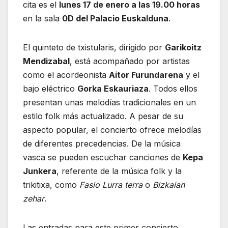
cita es el
lunes 17 de enero a las 19.00 horas
en la sala
0D del Palacio Euskalduna
.
El quinteto de txistularis, dirigido por
Garikoitz
Mendizabal
, está acompañado por artistas
como el acordeonista
Aitor Furundarena
y el
bajo eléctrico
Gorka Eskauriaza
. Todos ellos
presentan unas melodías tradicionales en un
estilo folk más actualizado. A pesar de su
aspecto popular, el concierto ofrece melodías
de diferentes precedencias. De la música
vasca se pueden escuchar canciones de
Kepa
Junkera
, referente de la música folk y la
trikitixa, como
Fasio Lurra terra
o
Bizkaian
zehar
.
Las entradas para este primer concierto