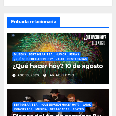
Entrada relacionada
MUSEOS
BERTSOLARITZA
HUMOR
FERIAS
¿QUÉ SE PUEDE HACER HOY?
JAIAK
DESTACADAS
¿Qué hacer hoy? 10 de agosto
AGO 10, 2026
LARÍADELOCIO
BERTSOLARITZA
¿QUÉ SE PUEDE HACER HOY?
JAIAK
CONCIERTOS
MÚSICA
DESTACADAS
TEATRO