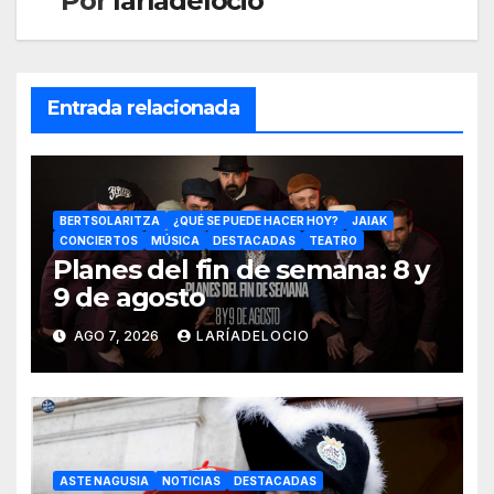
Por
laríadelocio
Entrada relacionada
BERTSOLARITZA
¿QUÉ SE PUEDE HACER HOY?
JAIAK
CONCIERTOS
MÚSICA
DESTACADAS
TEATRO
Planes del fin de semana: 8 y
9 de agosto
AGO 7, 2026
LARÍADELOCIO
ASTE NAGUSIA
NOTICIAS
DESTACADAS