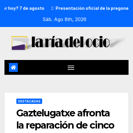
y? 7 de agosto
Presentación oficial de la pregonera y tx
Sáb. Ago 8th, 2026
DESTACADAS
Gaztelugatxe afronta
la reparación de cinco