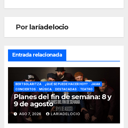
Por
laríadelocio
Entrada relacionada
BERTSOLARITZA
¿QUÉ SE PUEDE HACER HOY?
JAIAK
CONCIERTOS
MÚSICA
DESTACADAS
TEATRO
Planes del fin de semana: 8 y
9 de agosto
AGO 7, 2026
LARÍADELOCIO