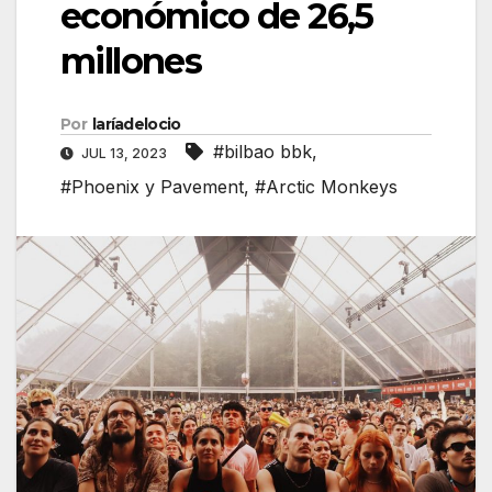
económico de 26,5
millones
Por
laríadelocio
#bilbao bbk
,
JUL 13, 2023
#Phoenix y Pavement
,
#Arctic Monkeys