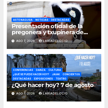
ASTE NAGUSIA
NOTICIAS
DESTACADAS
Presentación oficial de la
pregonera y txupinera de
Aste Nagusia 2026
AGO 7, 2026
LARÍADELOCIO
CONFERENCIAS
DANZA
CULTURA
¿QUÉ SE PUEDE HACER HOY?
JAIAK
CONCIERTOS
DESTACADAS
EXPOSICIONES
TEATRO
¿Qué hacer hoy? 7 de agosto
AGO 7, 2026
LARÍADELOCIO