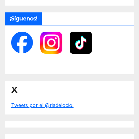
¡Síguenos!
X
Tweets por el @riadelocio.