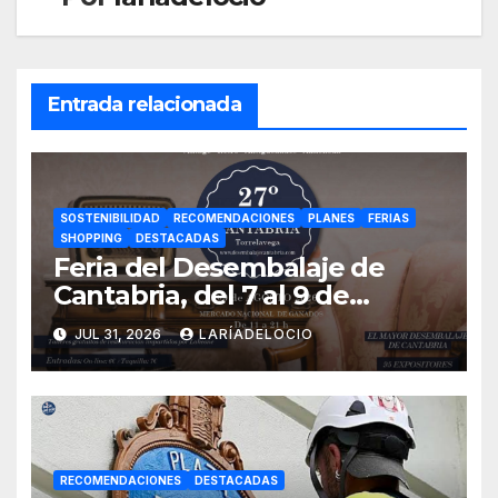
Entrada relacionada
SOSTENIBILIDAD
RECOMENDACIONES
PLANES
FERIAS
SHOPPING
DESTACADAS
Feria del Desembalaje de
Cantabria, del 7 al 9 de
agosto en Torrelavega
JUL 31, 2026
LARÍADELOCIO
RECOMENDACIONES
DESTACADAS