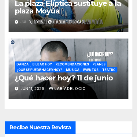
La plaza Elíptica sustituye a la
plaza Moyúa
JUL 3, 2026
LARÍADELOCIO
DANZA
BILBAO HOY
RECOMENDACIONES
PLANES
¿QUÉ SE PUEDE HACER HOY?
MÚSICA
EVENTOS
TEATRO
¿Qué hacer hoy? 11 de junio
JUN 11, 2026
LARÍADELOCIO
Recibe Nuestra Revista