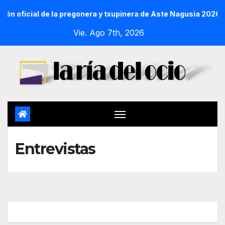
ión oficial de la pregonera y txupinera de Aste Nagusia 2026
Vie. Ago 7th, 2026
Entrevistas