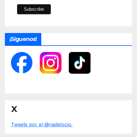
¡Síguenos!
X
Tweets por el @riadelocio.