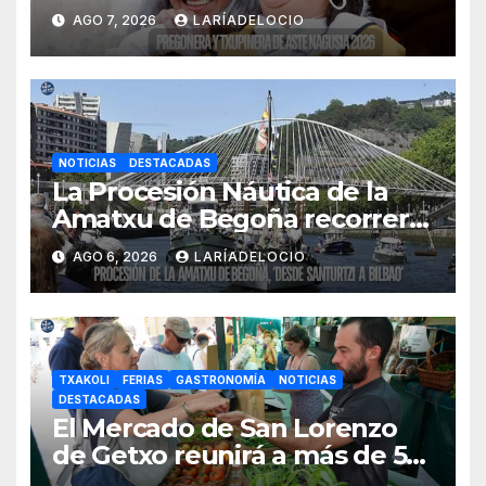
Aste Nagusia 2026
AGO 7, 2026
LARÍADELOCIO
NOTICIAS
DESTACADAS
La Procesión Náutica de la
Amatxu de Begoña recorrerá
la ría el 14 de agosto con siete
AGO 6, 2026
LARÍADELOCIO
embarcaciones
TXAKOLI
FERIAS
GASTRONOMÍA
NOTICIAS
DESTACADAS
El Mercado de San Lorenzo
de Getxo reunirá a más de 50
productores del País Vasco