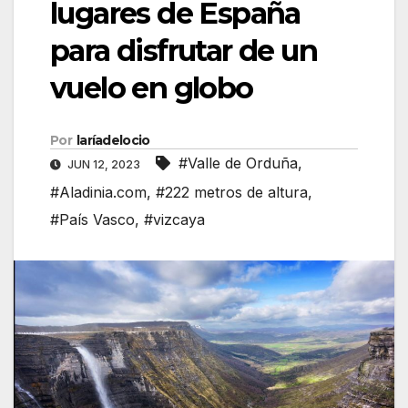
lugares de España
para disfrutar de un
vuelo en globo
Por
laríadelocio
#Valle de Orduña
,
JUN 12, 2023
#Aladinia.com
,
#222 metros de altura
,
#País Vasco
,
#vizcaya