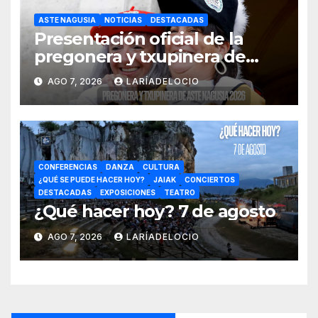
ASTE NAGUSIA
NOTICIAS
DESTACADAS
Presentación oficial de la
pregonera y txupinera de
Aste Nagusia 2026
AGO 7, 2026
LARÍADELOCIO
CONFERENCIAS
DANZA
CULTURA
¿QUÉ SE PUEDE HACER HOY?
JAIAK
CONCIERTOS
DESTACADAS
EXPOSICIONES
TEATRO
¿Qué hacer hoy? 7 de agosto
AGO 7, 2026
LARÍADELOCIO