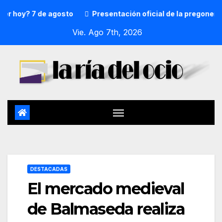
? 7 de agosto
Presentación oficial de la pregonera y txu
Vie. Ago 7th, 2026
DESTACADAS
El mercado medieval
de Balmaseda realiza