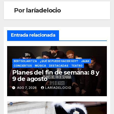
Por
laríadelocio
Entrada relacionada
BERTSOLARITZA
¿QUÉ SE PUEDE HACER HOY?
JAIAK
CONCIERTOS
MÚSICA
DESTACADAS
TEATRO
Planes del fin de semana: 8 y
9 de agosto
AGO 7, 2026
LARÍADELOCIO