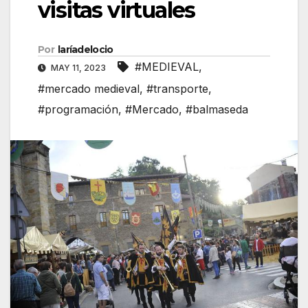
visitas virtuales
Por
laríadelocio
#MEDIEVAL
,
MAY 11, 2023
#mercado medieval
,
#transporte
,
#programación
,
#Mercado
,
#balmaseda