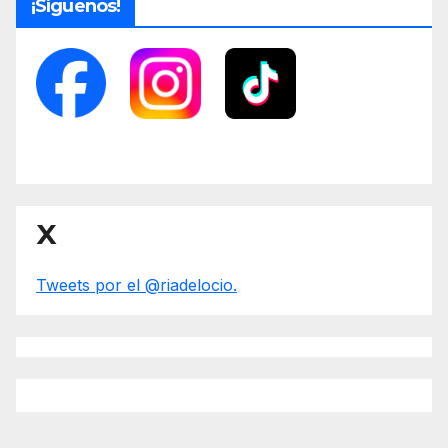
¡Síguenos!
X
Tweets por el @riadelocio.