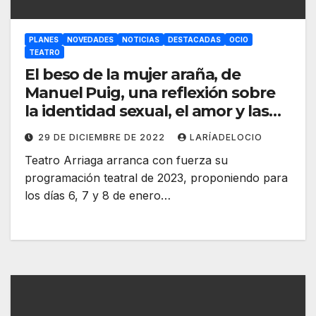
PLANES
NOVEDADES
NOTICIAS
DESTACADAS
OCIO
TEATRO
El beso de la mujer araña, de
Manuel Puig, una reflexión sobre
la identidad sexual, el amor y las
convicciones políticas
29 DE DICIEMBRE DE 2022
LARÍADELOCIO
Teatro Arriaga arranca con fuerza su
programación teatral de 2023, proponiendo para
los días 6, 7 y 8 de enero…