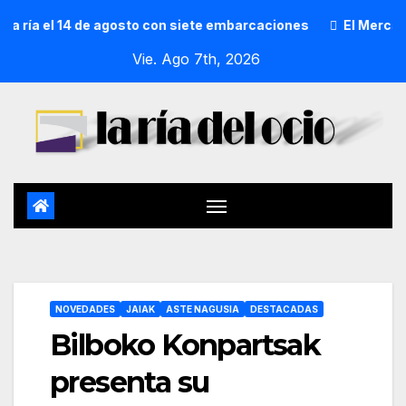
a el 14 de agosto con siete embarcaciones
El Mercado de 
Vie. Ago 7th, 2026
NOVEDADES
JAIAK
ASTE NAGUSIA
DESTACADAS
Bilboko Konpartsak
presenta su