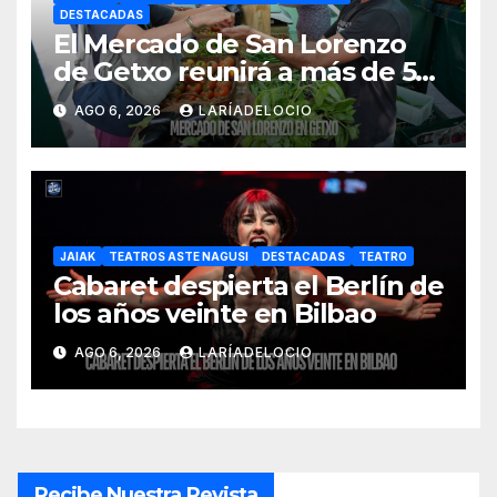
DESTACADAS
El Mercado de San Lorenzo
de Getxo reunirá a más de 50
productores del País Vasco
AGO 6, 2026
LARÍADELOCIO
JAIAK
TEATROS ASTE NAGUSI
DESTACADAS
TEATRO
Cabaret despierta el Berlín de
los años veinte en Bilbao
AGO 6, 2026
LARÍADELOCIO
Recibe Nuestra Revista