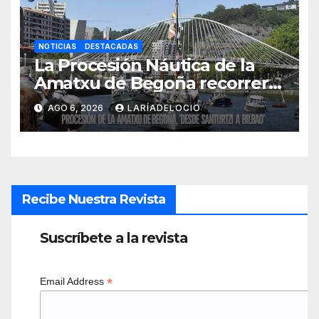
NOTICIAS
DESTACADAS
La Procesión Náutica de la
Amatxu de Begoña recorrerá
la ría el 14 de agosto con siete
AGO 6, 2026
LARÍADELOCIO
embarcaciones
Recibe Nuestra Revista
Suscríbete a la revista
*
Email Address