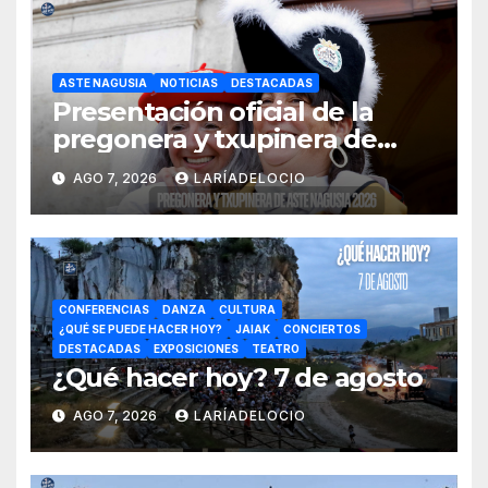
ASTE NAGUSIA
NOTICIAS
DESTACADAS
Presentación oficial de la
pregonera y txupinera de
Aste Nagusia 2026
AGO 7, 2026
LARÍADELOCIO
CONFERENCIAS
DANZA
CULTURA
¿QUÉ SE PUEDE HACER HOY?
JAIAK
CONCIERTOS
DESTACADAS
EXPOSICIONES
TEATRO
¿Qué hacer hoy? 7 de agosto
AGO 7, 2026
LARÍADELOCIO