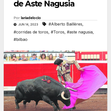
de Aste Nagusia
Por
laríadelocio
#Alberto Baillères
,
JUN 14, 2023
#corridas de toros
,
#Toros
,
#aste nagusia
,
#bilbao