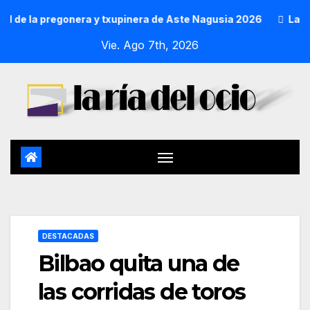
e la pregonera y txupinera de Aste Nagusia 2026
La Proces
Vie. Ago 7th, 2026
DESTACADAS
Bilbao quita una de
las corridas de toros