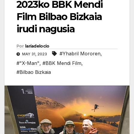
2023ko BBK Mendi
Film Bilbao Bizkaia
irudi nagusia
Por
laríadelocio
#Yhabril Mororen
,
MAY 31, 2023
#"X-Man"
,
#BBK Mendi Film
,
#Bilbao Bizkaia