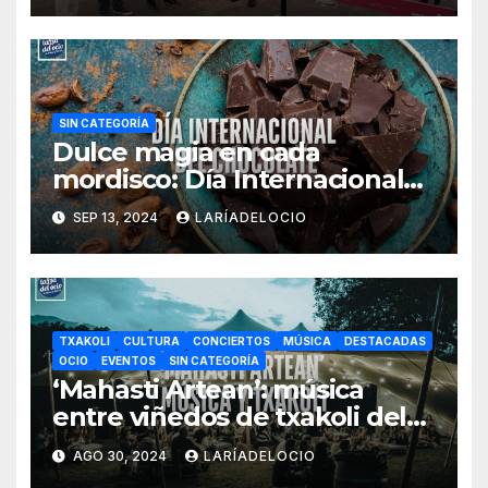
SIN CATEGORÍA
Dulce magia en cada
mordisco: Día Internacional
del Chocolate
SEP 13, 2024
LARÍADELOCIO
TXAKOLI
CULTURA
CONCIERTOS
MÚSICA
DESTACADAS
OCIO
EVENTOS
SIN CATEGORÍA
‘Mahasti Artean’: música
entre viñedos de txakoli del
13 al 15 septiembre en
AGO 30, 2024
LARÍADELOCIO
Gorbeialdea