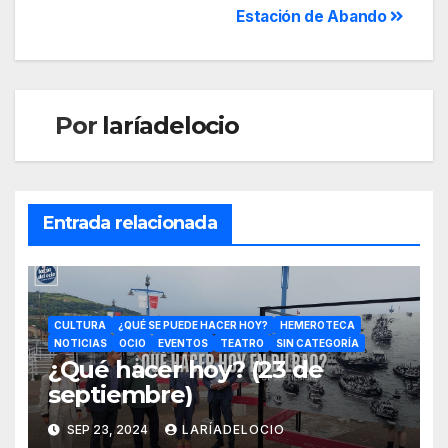
Estación de Abando
Por
laríadelocio
Entrada relacionada
CULTURA
¿QUÉ SE PUEDE HACER HOY?
HEMEROTECA
NOTICIAS
OCIO
EVENTOS
TEATRO
SIN CATEGORÍA
¿Qué hacer hoy? (23 de
septiembre)
SEP 23, 2024
LARÍADELOCIO