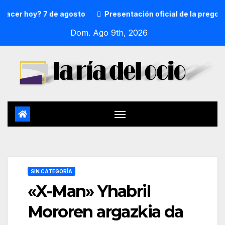
r hoy? 7 de agosto
Presentación oficial de la pregonera 
Dom. Ago 9th, 2026
SIN CATEGORÍA
«X-Man» Yhabril
Mororen argazkia da