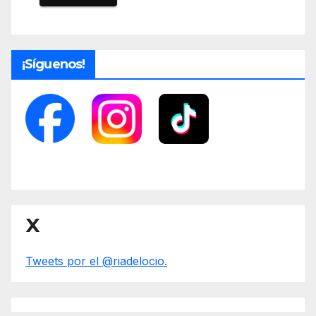
¡Síguenos!
X
Tweets por el @riadelocio.