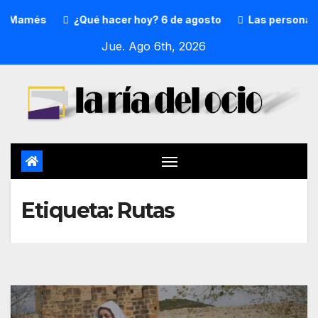
Mamés
¿Qué hacer hoy? 6 de agosto
Las personas mayo
Jue. Ago 6th, 2026
Etiqueta:
Rutas