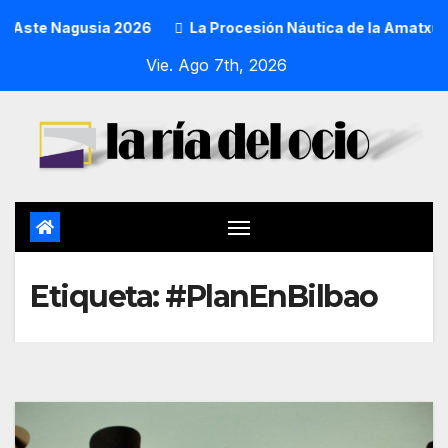
Aste Nagusia 2026
La Procesión Náutica de la Amatxu de Be
Vie. Ago 7th, 2026
Etiqueta:
#PlanEnBilbao