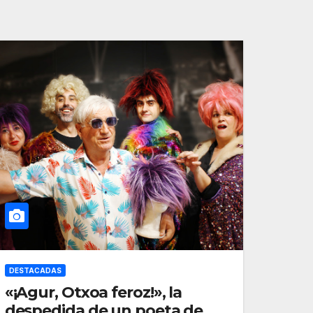
DESTACADAS
«¡Agur, Otxoa feroz!», la
despedida de un poeta de