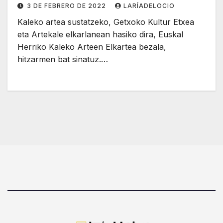
3 DE FEBRERO DE 2022
LARÍADELOCIO
Kaleko artea sustatzeko, Getxoko Kultur Etxea
eta Artekale elkarlanean hasiko dira, Euskal
Herriko Kaleko Arteen Elkartea bezala,
hitzarmen bat sinatuz.…