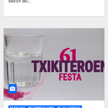
balcón del…
BILBAO HOY
RECOMENDACIONES
NO TE LO PIERDAS