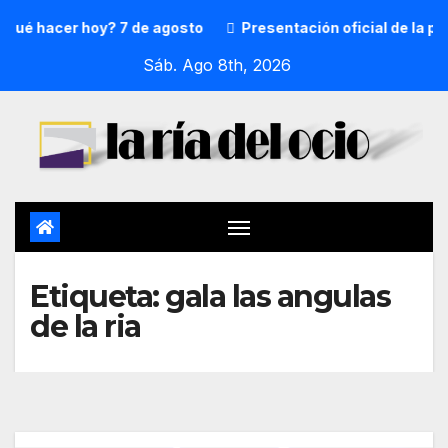
é hacer hoy? 7 de agosto
Presentación oficial de la preg
Sáb. Ago 8th, 2026
Etiqueta:
gala las angulas
de la ria