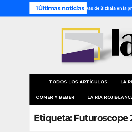
Últimas noticias
 un millón de personas eligen las playas de Bizkaia en la prim
TODOS LOS ARTÍCULOS
LA R
COMER Y BEBER
LA RÍA ROJIBLANC
Etiqueta:
Futuroscope 