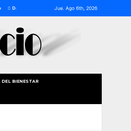
Jue. Ago 6th, 2026
DalecandELA Fest 5 completa su programa con deporte, med
A DEL BIENESTAR