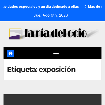
ades especiales y un día dedicado a ellas
Más de un milló
Jue. Ago 6th, 2026
Etiqueta:
exposición