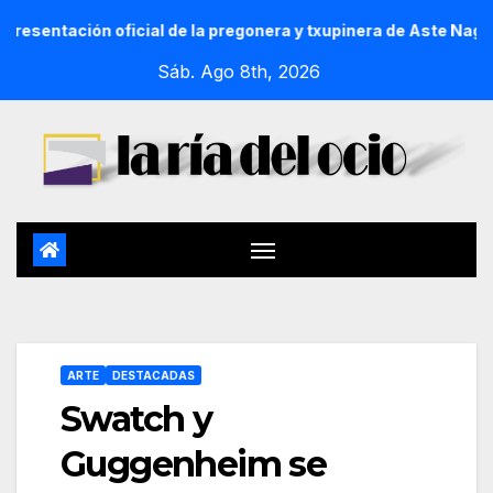
ión oficial de la pregonera y txupinera de Aste Nagusia 2026
Sáb. Ago 8th, 2026
ARTE
DESTACADAS
Swatch y
Guggenheim se