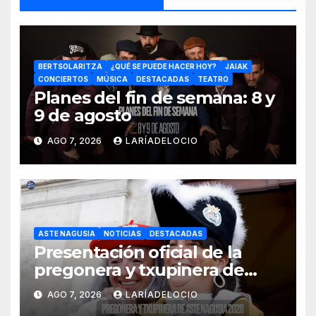
BERTSOLARITZA
¿QUÉ SE PUEDE HACER HOY?
JAIAK
CONCIERTOS
MÚSICA
DESTACADAS
TEATRO
Planes del fin de semana: 8 y
9 de agosto
AGO 7, 2026
LARÍADELOCIO
ASTE NAGUSIA
NOTICIAS
DESTACADAS
Presentación oficial de la
pregonera y txupinera de
Aste Nagusia 2026
AGO 7, 2026
LARÍADELOCIO