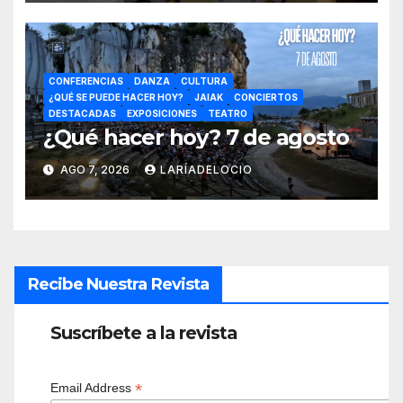
CONFERENCIAS
DANZA
CULTURA
¿QUÉ SE PUEDE HACER HOY?
JAIAK
CONCIERTOS
DESTACADAS
EXPOSICIONES
TEATRO
¿Qué hacer hoy? 7 de agosto
AGO 7, 2026
LARÍADELOCIO
Recibe Nuestra Revista
Suscríbete a la revista
*
Email Address