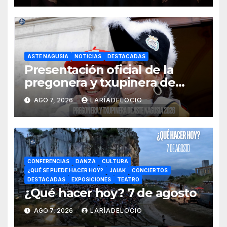
ASTE NAGUSIA
NOTICIAS
DESTACADAS
Presentación oficial de la
pregonera y txupinera de
Aste Nagusia 2026
AGO 7, 2026
LARÍADELOCIO
CONFERENCIAS
DANZA
CULTURA
¿QUÉ SE PUEDE HACER HOY?
JAIAK
CONCIERTOS
DESTACADAS
EXPOSICIONES
TEATRO
¿Qué hacer hoy? 7 de agosto
AGO 7, 2026
LARÍADELOCIO