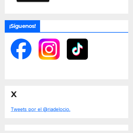
¡Síguenos!
X
Tweets por el @riadelocio.