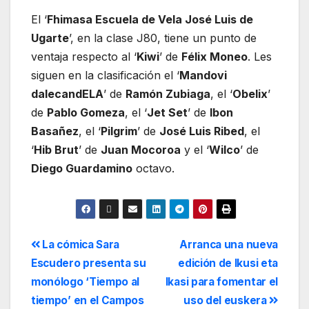
El ‘
Fhimasa Escuela de Vela José Luis de
Ugarte
’, en la clase J80, tiene un punto de
ventaja respecto al ‘
Kiwi
’ de
Félix Moneo
. Les
siguen en la clasificación el ‘
Mandovi
dalecandELA
’ de
Ramón Zubiaga
, el ‘
Obelix
’
de
Pablo Gomeza
, el ‘
Jet Set
’ de
Ibon
Basañez
, el ‘
Pilgrim
’ de
José Luis Ribed
, el
‘
Hib Brut
’ de
Juan Mocoroa
y el ‘
Wilco
’ de
Diego Guardamino
octavo.
La cómica Sara
Arranca una nueva
Escudero presenta su
edición de Ikusi eta
monólogo ‘Tiempo al
Ikasi para fomentar el
tiempo’ en el Campos
uso del euskera