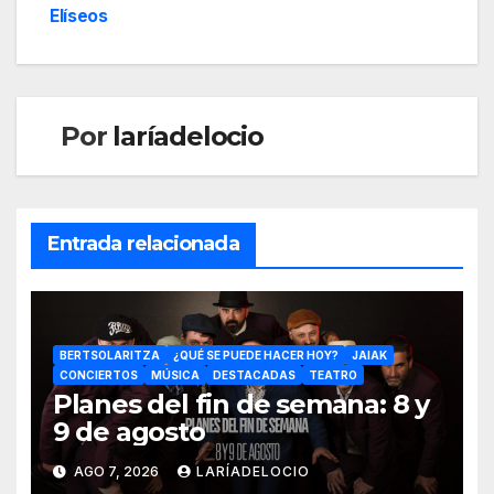
Elíseos
Por
laríadelocio
Entrada relacionada
BERTSOLARITZA
¿QUÉ SE PUEDE HACER HOY?
JAIAK
CONCIERTOS
MÚSICA
DESTACADAS
TEATRO
Planes del fin de semana: 8 y
9 de agosto
AGO 7, 2026
LARÍADELOCIO