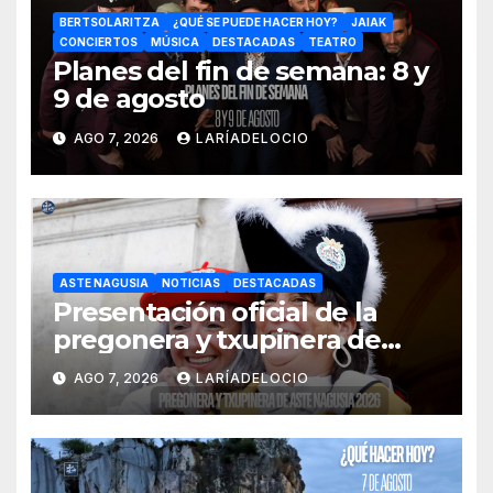
BERTSOLARITZA
¿QUÉ SE PUEDE HACER HOY?
JAIAK
CONCIERTOS
MÚSICA
DESTACADAS
TEATRO
Planes del fin de semana: 8 y
9 de agosto
AGO 7, 2026
LARÍADELOCIO
ASTE NAGUSIA
NOTICIAS
DESTACADAS
Presentación oficial de la
pregonera y txupinera de
Aste Nagusia 2026
AGO 7, 2026
LARÍADELOCIO