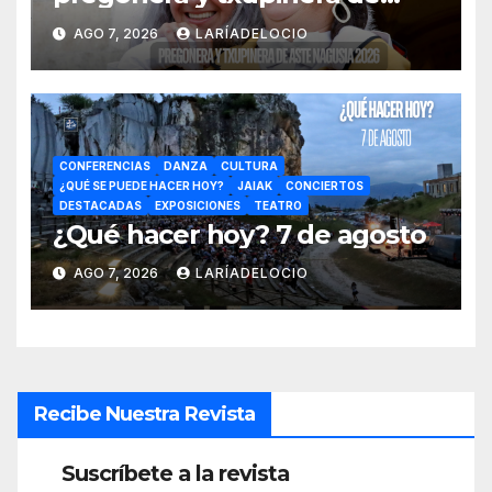
Aste Nagusia 2026
AGO 7, 2026
LARÍADELOCIO
CONFERENCIAS
DANZA
CULTURA
¿QUÉ SE PUEDE HACER HOY?
JAIAK
CONCIERTOS
DESTACADAS
EXPOSICIONES
TEATRO
¿Qué hacer hoy? 7 de agosto
AGO 7, 2026
LARÍADELOCIO
Recibe Nuestra Revista
Suscríbete a la revista