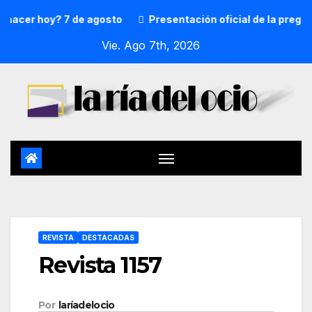
r hoy? 7 de agosto
Presentación oficial de la pregonera 
Vie. Ago 7th, 2026
REVISTA
DESTACADAS
Revista 1157
Por
laríadelocio