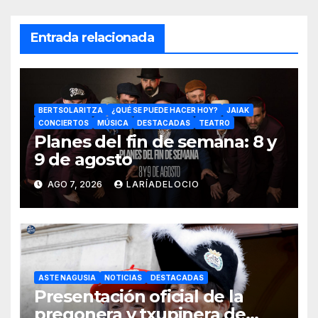
Entrada relacionada
BERTSOLARITZA
¿QUÉ SE PUEDE HACER HOY?
JAIAK
CONCIERTOS
MÚSICA
DESTACADAS
TEATRO
Planes del fin de semana: 8 y
9 de agosto
AGO 7, 2026
LARÍADELOCIO
ASTE NAGUSIA
NOTICIAS
DESTACADAS
Presentación oficial de la
pregonera y txupinera de