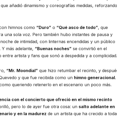
que añadió dinamismo y coreografías medidas, reforzand
n con himnos como
“Duro”
o
“Qué asco de todo”
, que
ra una sola voz. Pero también hubo instantes de pausa y
 noche de intimidad, con linternas encendidas y un público
. Y más adelante,
“Buenas noches”
se convirtió en el
o entre artista y fans que sonó a despedida y a complicidad
ero,
“Mr. Moondial”
que hizo retumbar el recinto, y despué
a Quevedo y que fue recibida como un
himno generacional
.
 como queriendo retenerlo en el escenario un poco más.
encia con el concierto que ofreció en el mismo recinto
brilló, pero lo de ayer fue otra cosa: un
salto adelante en
enario y en la madurez
de un artista que ha crecido a toda