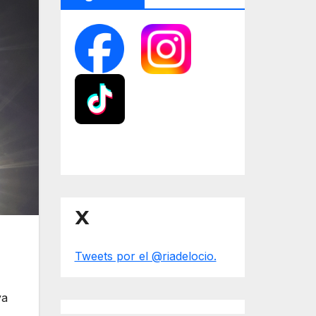
X
Tweets por el @riadelocio.
ya