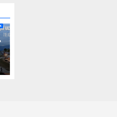
RA
K
?