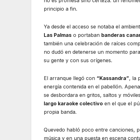
no es promesa sino certeza: un fenómeno
principio a fin.
Ya desde el acceso se notaba el ambient
Las Palmas
o portaban
banderas canar
también una celebración de raíces compa
no dudó en detenerse un momento par
su gente y con sus orígenes.
El arranque llegó con
“Kassandra”
, la
energía contenida en el pabellón. Apen
se desbordara en gritos, saltos y móvile
largo karaoke colectivo
en el que el p
propia banda.
Quevedo habló poco entre canciones, pe
música y en una puesta en escena cont