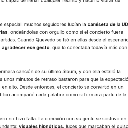
 capaz de llenar cualquier recinto y hacerlo vibrar de
e especial: muchos seguidores lucían la
camiseta de la U
ias
, ondeándolas con orgullo como si el concierto fuera
rtidas. Cuando Quevedo se fijó en ellas desde el escenari
a
agradecer ese gesto
, que lo conectaba todavía más con
 primera canción de su último álbum, y con ella estalló la
as unos minutos de retraso bastaron para que la expectaci
s en alto. Desde entonces, el concierto se convirtió en un
úblico acompañó cada palabra como si formara parte de la
ro no hizo falta. La conexión con su gente se sostuvo en 
undente:
visuales hipnóticos
, luces que marcaban el puls