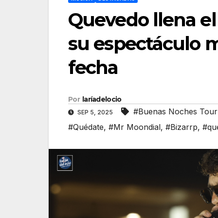
Quevedo llena el
su espectáculo 
fecha
Por
laríadelocio
#Buenas Noches Tour
SEP 5, 2025
#Quédate
,
#Mr Moondial
,
#Bizarrp
,
#qu