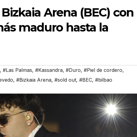
 Bizkaia Arena (BEC) con
más maduro hasta la
,
#Las Palmas
,
#Kassandra
,
#Duro
,
#Piel de cordero
,
evedo
,
#Bizkaia Arena
,
#sold out
,
#BEC
,
#bilbao