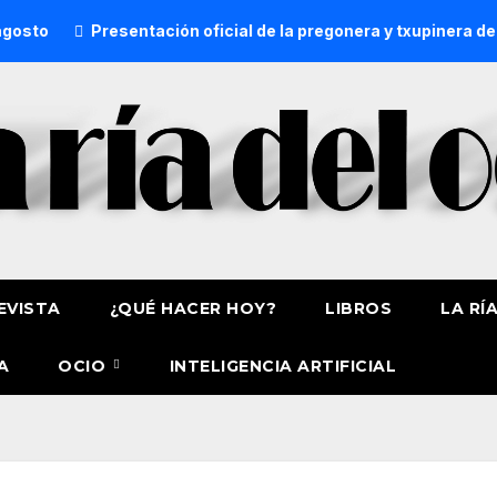
Presentación oficial de la pregonera y txupinera de Aste Na
EVISTA
¿QUÉ HACER HOY?
LIBROS
LA RÍ
A
OCIO
INTELIGENCIA ARTIFICIAL