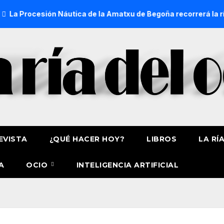
n Náutica de la Amatxu de Begoña recorrerá la ría el 14 de ag
EVISTA
¿QUÉ HACER HOY?
LIBROS
LA RÍ
A
OCIO
INTELIGENCIA ARTIFICIAL