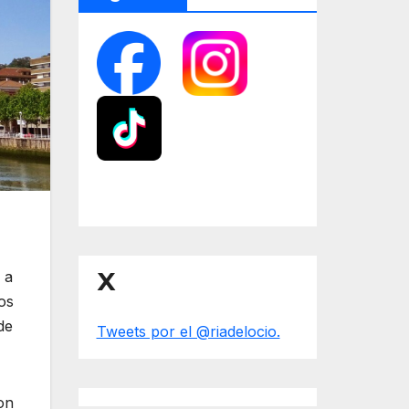
X
 a
os
de
Tweets por el @riadelocio.
on