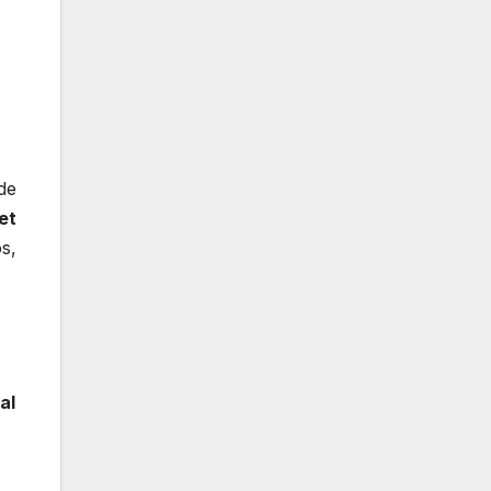
de
et
s,
al