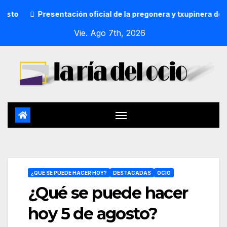
resentación oficial de la pregonera y txupinera de Aste Nagus
Vie. Ago 7th, 2026
¿QUÉ SE PUEDE HACER HOY?
DESTACADAS
OCIO
¿Qué se puede hacer
hoy 5 de agosto?