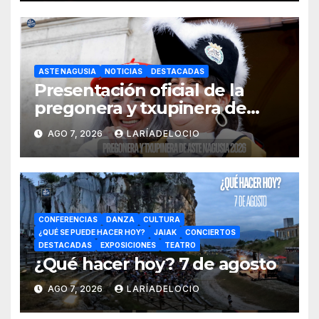
ASTE NAGUSIA
NOTICIAS
DESTACADAS
Presentación oficial de la
pregonera y txupinera de
Aste Nagusia 2026
AGO 7, 2026
LARÍADELOCIO
CONFERENCIAS
DANZA
CULTURA
¿QUÉ SE PUEDE HACER HOY?
JAIAK
CONCIERTOS
DESTACADAS
EXPOSICIONES
TEATRO
¿Qué hacer hoy? 7 de agosto
AGO 7, 2026
LARÍADELOCIO