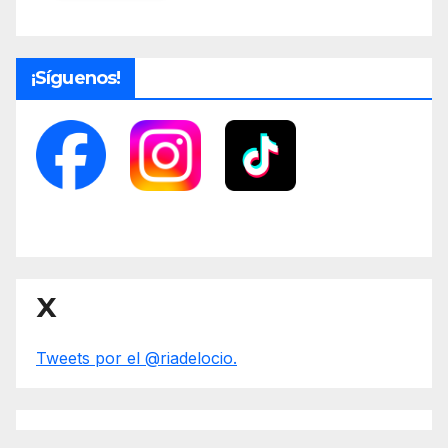
¡Síguenos!
X
Tweets por el @riadelocio.