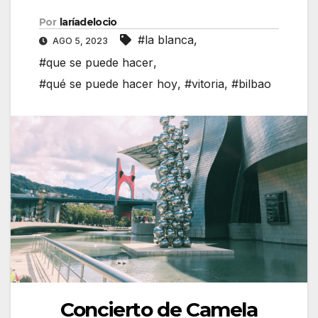
Por
laríadelocio
#la blanca
,
AGO 5, 2023
#que se puede hacer
,
#qué se puede hacer hoy
,
#vitoria
,
#bilbao
Concierto de Camela