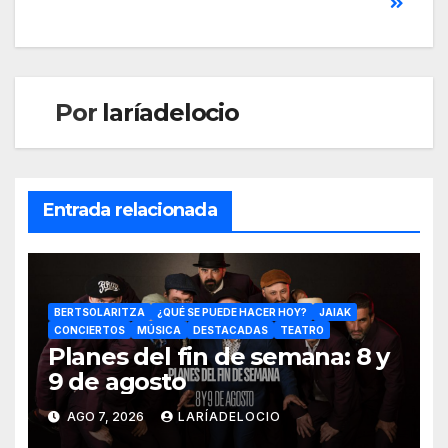
Por
laríadelocio
Entrada relacionada
BERTSOLARITZA
¿QUÉ SE PUEDE HACER HOY?
JAIAK
CONCIERTOS
MÚSICA
DESTACADAS
TEATRO
Planes del fin de semana: 8 y
9 de agosto
AGO 7, 2026
LARÍADELOCIO