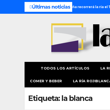
Últimas noticias
ocesión Náutica de la Amatxu de Begoña recorrerá la ría el 14
TODOS LOS ARTÍCULOS
LA R
COMER Y BEBER
LA RÍA ROJIBLANC
Etiqueta:
la blanca