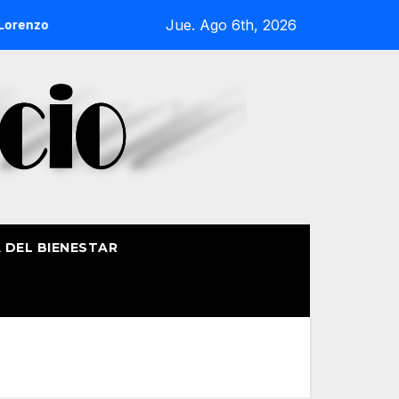
Jue. Ago 6th, 2026
enzo de Getxo reunirá a más de 50 productores del País Vasco
A DEL BIENESTAR