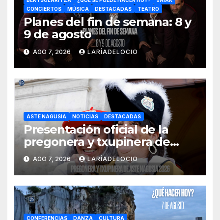
BERTSOLARITZA
¿QUÉ SE PUEDE HACER HOY?
JAIAK
CONCIERTOS
MÚSICA
DESTACADAS
TEATRO
Planes del fin de semana: 8 y
9 de agosto
AGO 7, 2026
LARÍADELOCIO
ASTE NAGUSIA
NOTICIAS
DESTACADAS
Presentación oficial de la
pregonera y txupinera de
Aste Nagusia 2026
AGO 7, 2026
LARÍADELOCIO
CONFERENCIAS
DANZA
CULTURA