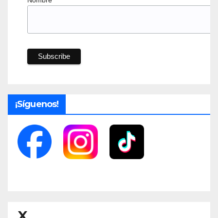
¡Síguenos!
X