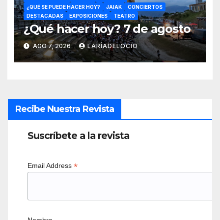
¿QUÉ SE PUEDE HACER HOY?
JAIAK
CONCIERTOS
DESTACADAS
EXPOSICIONES
TEATRO
¿Qué hacer hoy? 7 de agosto
AGO 7, 2026
LARÍADELOCIO
Recibe Nuestra Revista
Suscríbete a la revista
*
Email Address
Nombre