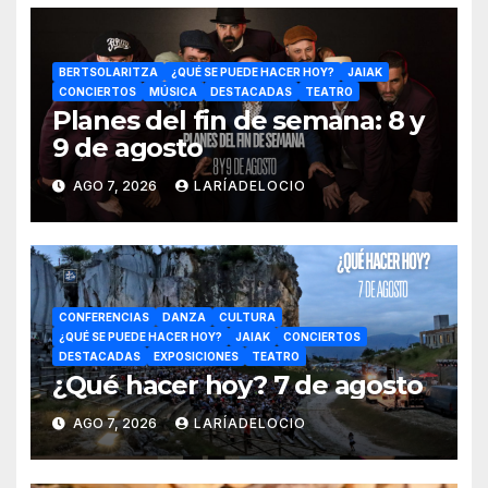
BERTSOLARITZA
¿QUÉ SE PUEDE HACER HOY?
JAIAK
CONCIERTOS
MÚSICA
DESTACADAS
TEATRO
Planes del fin de semana: 8 y
9 de agosto
AGO 7, 2026
LARÍADELOCIO
CONFERENCIAS
DANZA
CULTURA
¿QUÉ SE PUEDE HACER HOY?
JAIAK
CONCIERTOS
DESTACADAS
EXPOSICIONES
TEATRO
¿Qué hacer hoy? 7 de agosto
AGO 7, 2026
LARÍADELOCIO