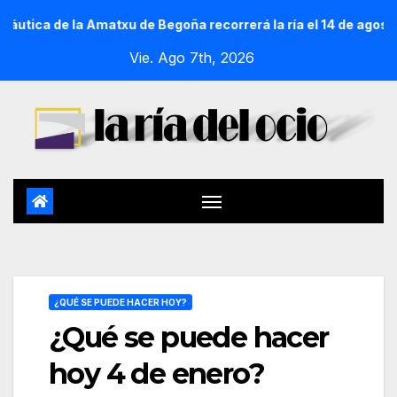
 de la Amatxu de Begoña recorrerá la ría el 14 de agosto con 
Vie. Ago 7th, 2026
¿QUÉ SE PUEDE HACER HOY?
¿Qué se puede hacer
hoy 4 de enero?