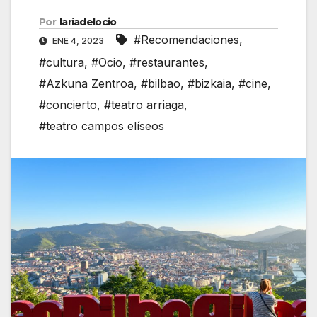
Por
laríadelocio
#Recomendaciones
,
ENE 4, 2023
#cultura
,
#Ocio
,
#restaurantes
,
#Azkuna Zentroa
,
#bilbao
,
#bizkaia
,
#cine
,
#concierto
,
#teatro arriaga
,
#teatro campos elíseos