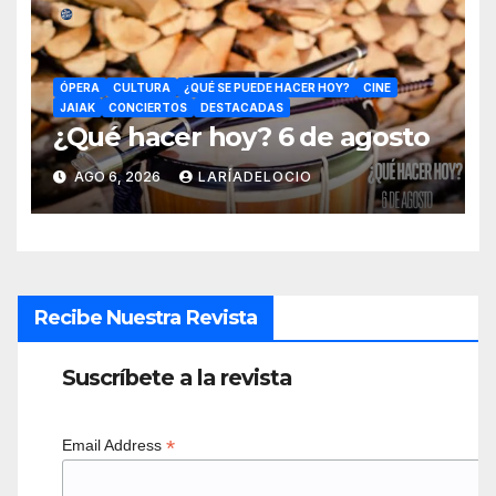
ÓPERA
CULTURA
¿QUÉ SE PUEDE HACER HOY?
CINE
JAIAK
CONCIERTOS
DESTACADAS
¿Qué hacer hoy? 6 de agosto
AGO 6, 2026
LARÍADELOCIO
Recibe Nuestra Revista
Suscríbete a la revista
*
Email Address