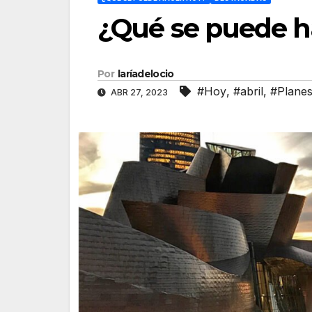
¿Qué se puede ha
Por
laríadelocio
#Hoy
,
#abril
,
#Plane
ABR 27, 2023