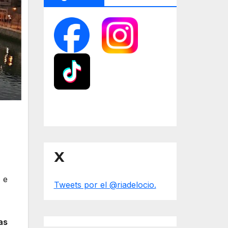
X
 e
Tweets por el @riadelocio.
as