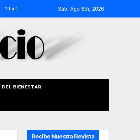
Sáb. Ago 8th, 2026
cesión Náutica de la Amatxu de Begoña recorrerá la ría el 14 
A DEL BIENESTAR
Recibe Nuestra Revista