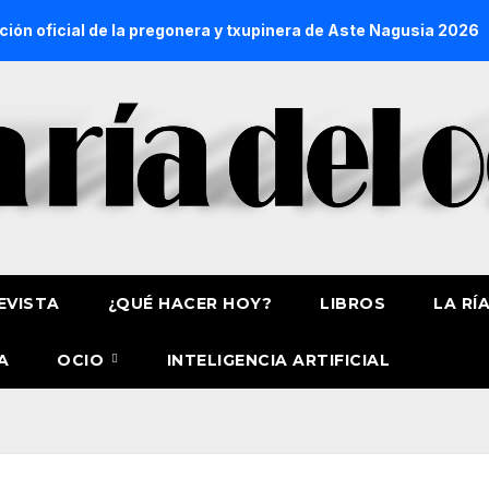
l de la pregonera y txupinera de Aste Nagusia 2026
La Pro
EVISTA
¿QUÉ HACER HOY?
LIBROS
LA RÍ
A
OCIO
INTELIGENCIA ARTIFICIAL