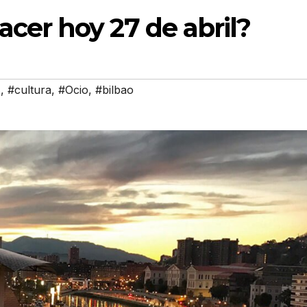
cer hoy 27 de abril?
s
,
#cultura
,
#Ocio
,
#bilbao