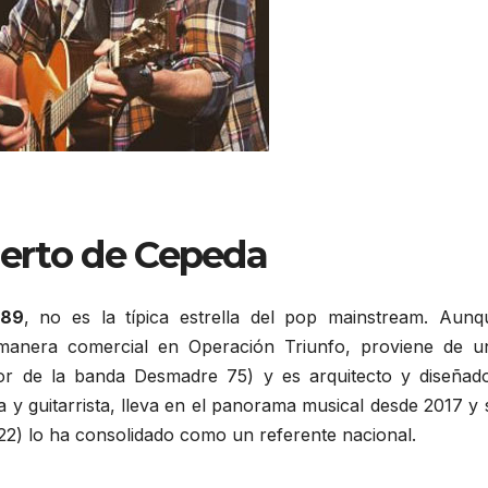
erto de Cepeda
989
, no es la típica
estrella
del pop mainstream.
Aunq
manera
comercial
en Operación
Triunfo
, proviene de
u
or
de la
banda
Desmadre
75) y es
arquitecto
y diseñad
a
y
guitarrista
,
lleva
en el
panorama
musical
desde 2017 y 
22) lo ha
consolidado
como
un
referente
nacional.