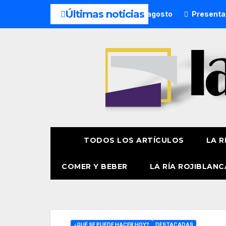
Últimas noticias
sto
¿Qué hacer hoy? 7 de agosto
Presentación oficia
TODOS LOS ARTÍCULOS
LA R
COMER Y BEBER
LA RÍA ROJIBLANC
¿QUÉ SE PUEDE HACER HOY?
DESTACADAS