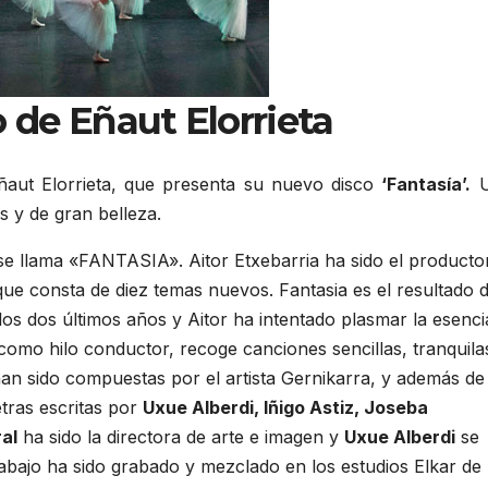
 de Eñaut Elorrieta
ñaut Elorrieta, que presenta su nuevo disco
‘Fantasía’.
U
s y de gran belleza.
 se llama «FANTASIA». Aitor Etxebarria ha sido el producto
ue consta de diez temas nuevos. Fantasia es el resultado d
os dos últimos años y Aitor ha intentado plasmar la esenci
como hilo conductor, recoge canciones sencillas, tranquila
han sido compuestas por el artista Gernikarra, y además de
etras escritas por
Uxue Alberdi, Iñigo Astiz, Joseba
al
ha sido la directora de arte e imagen y
Uxue Alberdi
se
trabajo ha sido grabado y mezclado en los estudios Elkar de