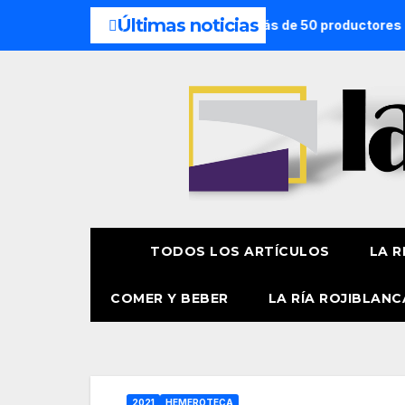
Últimas noticias
San Lorenzo de Getxo reunirá a más de 50 productores del Paí
TODOS LOS ARTÍCULOS
LA R
COMER Y BEBER
LA RÍA ROJIBLANC
2021
HEMEROTECA