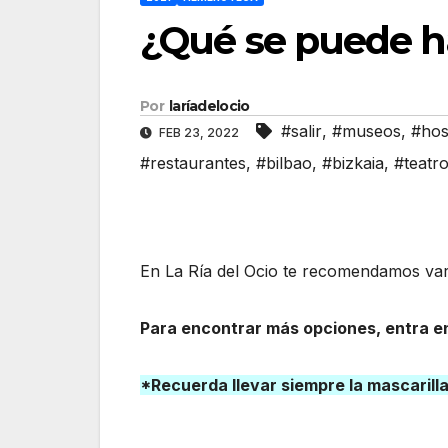
¿Qué se puede ha
Por
laríadelocio
#salir
,
#museos
,
#hos
FEB 23, 2022
#restaurantes
,
#bilbao
,
#bizkaia
,
#teatr
En La Ría del Ocio te recomendamos vari
Para encontrar más opciones, entra en
*Recuerda llevar siempre la mascarill