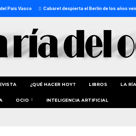
s Vasco
Cabaret despierta el Berlín de los años veinte en B
EVISTA
¿QUÉ HACER HOY?
LIBROS
LA RÍ
A
OCIO
INTELIGENCIA ARTIFICIAL