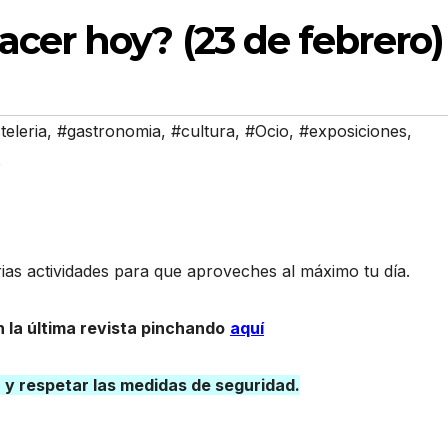
cer hoy? (23 de febrero)
teleria
,
#gastronomia
,
#cultura
,
#Ocio
,
#exposiciones
,
o
as actividades para que aproveches al máximo tu día.
 la última revista pinchando
aquí
a y respetar las medidas de seguridad.