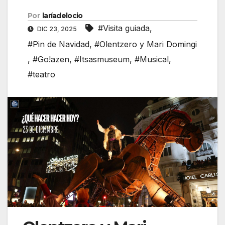
Por
laríadelocio
#Visita guiada
,
DIC 23, 2025
#Pin de Navidad
,
#Olentzero y Mari Domingi
,
#Go!azen
,
#Itsasmuseum
,
#Musical
,
#teatro