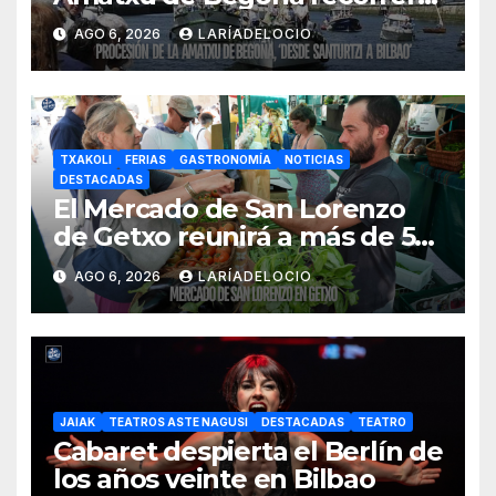
la ría el 14 de agosto con siete
AGO 6, 2026
LARÍADELOCIO
embarcaciones
TXAKOLI
FERIAS
GASTRONOMÍA
NOTICIAS
DESTACADAS
El Mercado de San Lorenzo
de Getxo reunirá a más de 50
productores del País Vasco
AGO 6, 2026
LARÍADELOCIO
JAIAK
TEATROS ASTE NAGUSI
DESTACADAS
TEATRO
Cabaret despierta el Berlín de
los años veinte en Bilbao