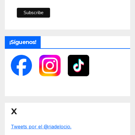
¡Síguenos!
X
Tweets por el @riadelocio.