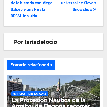
de la historia con Mega
universal de Slava’s
Salseo y una Fiesta
Snowshow
BRESH incluida
Por
laríadelocio
Entrada relacionada
NOTICIAS
DESTACADAS
La Procesión Náutica de la
Amatxu de Begoña recorrerá