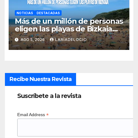
NOTICIAS
DESTACADAS
Más de un millón de personas
eligen las playas de Bizkaia
en la primera mitad de la
AGO 5, 2026
LARÍADELOCIO
temporada
Recibe Nuestra Revista
Suscríbete a la revista
*
Email Address