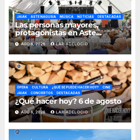
JAIAK
ASTE NAGUSIA
MÚSICA
NOTICIAS
DESTACADAS
Las personas mayores,
protagonistas en Aste
Nagusia con actividades
AGO 6, 2026
LARÍADELOCIO
especiales y un día dedicado
a ellas
ÓPERA
CULTURA
¿QUÉ SE PUEDE HACER HOY?
CINE
JAIAK
CONCIERTOS
DESTACADAS
¿Qué hacer hoy? 6 de agosto
AGO 6, 2026
LARÍADELOCIO