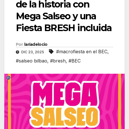
de la historia con
Mega Salseo y una
Fiesta BRESH incluida
Por
laríadelocio
#macrofiesta en el BEC
,
DIC 23, 2025
#salseo bilbao
,
#bresh
,
#BEC