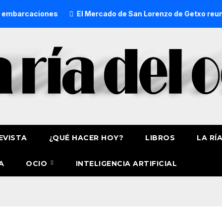
iones
El Mercado de San Lorenzo de Getxo reunirá a más d
EVISTA
¿QUÉ HACER HOY?
LIBROS
LA RÍ
A
OCIO
INTELIGENCIA ARTIFICIAL