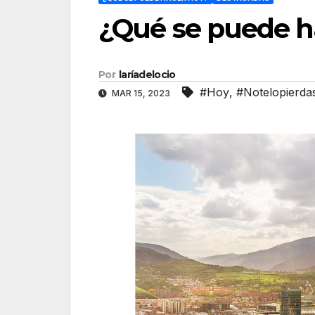
¿Qué se puede h
Por
laríadelocio
#Hoy
,
#Notelopierda
MAR 15, 2023