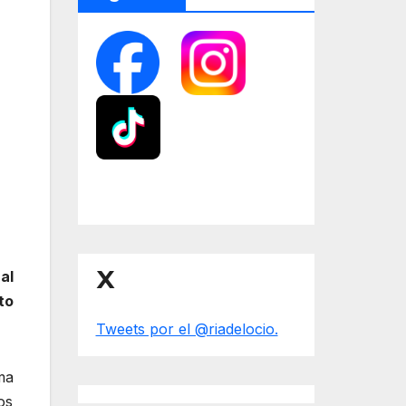
X
al
to
Tweets por el @riadelocio.
ma
os