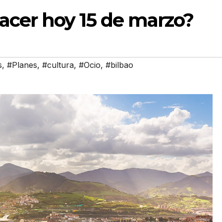
acer hoy 15 de marzo?
s
,
#Planes
,
#cultura
,
#Ocio
,
#bilbao