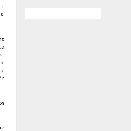
en
sí
de
da
ro
de
de
ón
os
ra