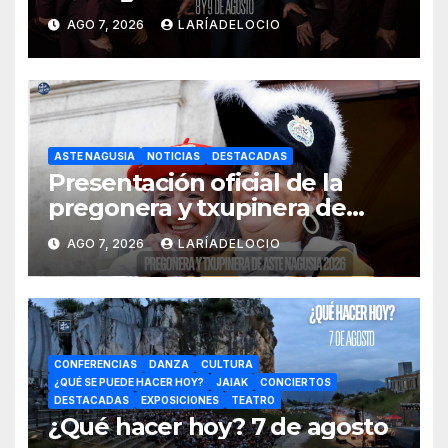
AGO 7, 2026
LARÍADELOCIO
ASTE NAGUSIA
NOTICIAS
DESTACADAS
Presentación oficial de la
pregonera y txupinera de
Aste Nagusia 2026
AGO 7, 2026
LARÍADELOCIO
CONFERENCIAS
DANZA
CULTURA
¿QUÉ SE PUEDE HACER HOY?
JAIAK
CONCIERTOS
DESTACADAS
EXPOSICIONES
TEATRO
¿Qué hacer hoy? 7 de agosto