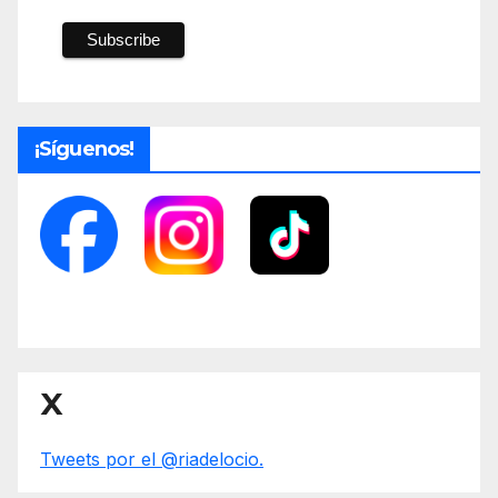
¡Síguenos!
X
Tweets por el @riadelocio.