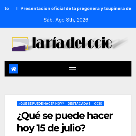
esentación oficial de la pregonera y txupinera de Aste Nagusi
Sáb. Ago 8th, 2026
¿QUÉ SE PUEDE HACER HOY?
DESTACADAS
OCIO
¿Qué se puede hacer
hoy 15 de julio?