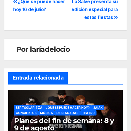
¿Qué se puede hacer
La Salve presenta su
hoy 16 de julio?
edición especial para
estas fiestas
Por
laríadelocio
Entrada relacionada
BERTSOLARITZA
¿QUÉ SE PUEDE HACER HOY?
JAIAK
CONCIERTOS
MÚSICA
DESTACADAS
TEATRO
Planes del fin de semana: 8 y
9 de agosto