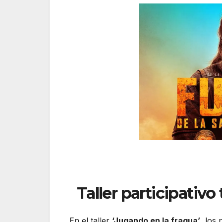
Taller participativo
En el taller
‘Jugando en la fragua’
, los 