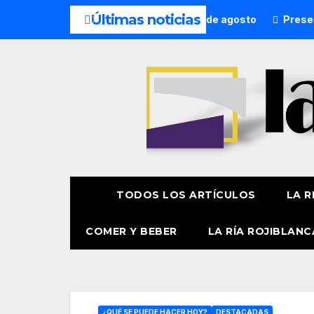
Últimas noticias
o
¿Qué hacer hoy? 7 de agosto
Presentación oficial 
TODOS LOS ARTÍCULOS
LA R
COMER Y BEBER
LA RÍA ROJIBLANC
¿QUÉ SE PUEDE HACER HOY?
DESTACADAS