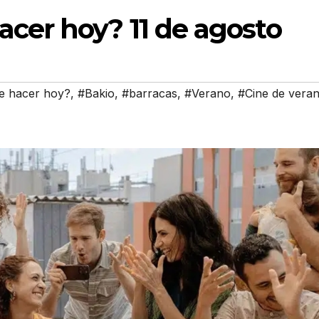
cer hoy? 11 de agosto
e hacer hoy?
,
#Bakio
,
#barracas
,
#Verano
,
#Cine de vera