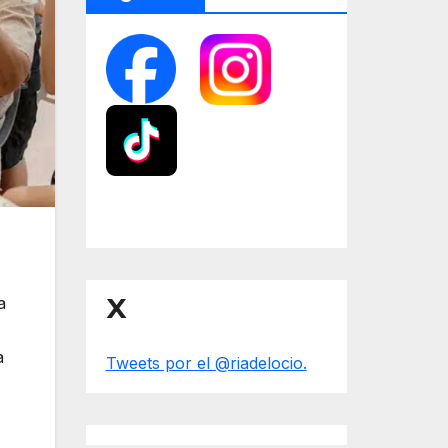
X
a
a
Tweets por el @riadelocio.