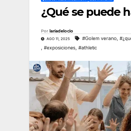
¿Qué se puede ha
Por
laríadelocio
#Golem verano
,
#¿qu
AGO 11, 2025
,
#exposiciones
,
#athletic