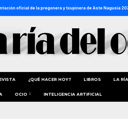
de la pregonera y txupinera de Aste Nagusia 2026
La Proce
EVISTA
¿QUÉ HACER HOY?
LIBROS
LA RÍ
A
OCIO
INTELIGENCIA ARTIFICIAL