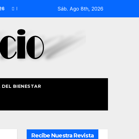
Sáb. Ago 8th, 2026
sión Náutica de la Amatxu de Begoña recorrerá la ría el 14 de
A DEL BIENESTAR
Recibe Nuestra Revista