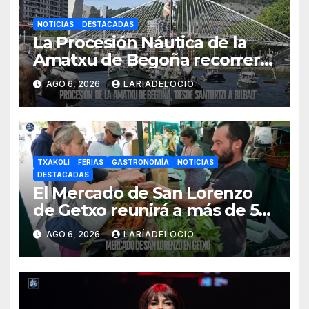
NOTICIAS
DESTACADAS
La Procesión Náutica de la
Amatxu de Begoña recorrerá
la ría el 14 de agosto con siete
AGO 6, 2026
LARÍADELOCIO
embarcaciones
TXAKOLI
FERIAS
GASTRONOMÍA
NOTICIAS
DESTACADAS
El Mercado de San Lorenzo
de Getxo reunirá a más de 50
productores del País Vasco
AGO 6, 2026
LARÍADELOCIO