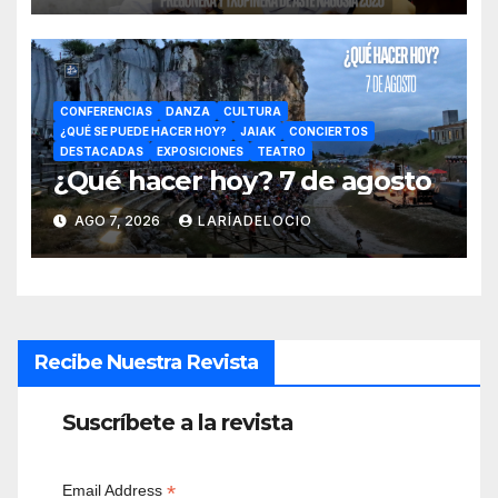
CONFERENCIAS
DANZA
CULTURA
¿QUÉ SE PUEDE HACER HOY?
JAIAK
CONCIERTOS
DESTACADAS
EXPOSICIONES
TEATRO
¿Qué hacer hoy? 7 de agosto
AGO 7, 2026
LARÍADELOCIO
Recibe Nuestra Revista
Suscríbete a la revista
*
Email Address