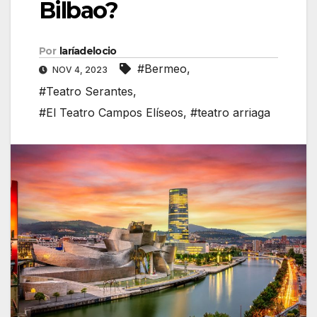
Bilbao?
Por
laríadelocio
#Bermeo
,
NOV 4, 2023
#Teatro Serantes
,
#El Teatro Campos Elíseos
,
#teatro arriaga