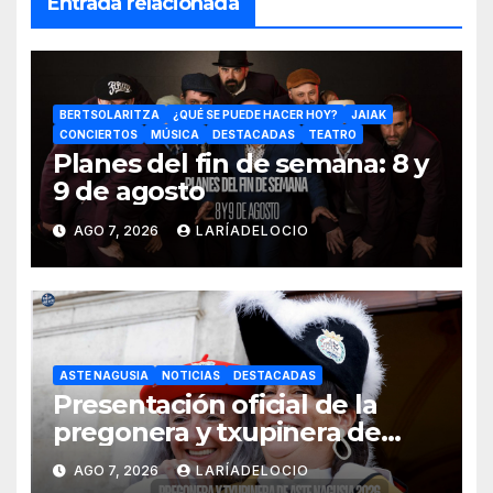
Entrada relacionada
BERTSOLARITZA
¿QUÉ SE PUEDE HACER HOY?
JAIAK
CONCIERTOS
MÚSICA
DESTACADAS
TEATRO
Planes del fin de semana: 8 y
9 de agosto
AGO 7, 2026
LARÍADELOCIO
ASTE NAGUSIA
NOTICIAS
DESTACADAS
Presentación oficial de la
pregonera y txupinera de
Aste Nagusia 2026
AGO 7, 2026
LARÍADELOCIO