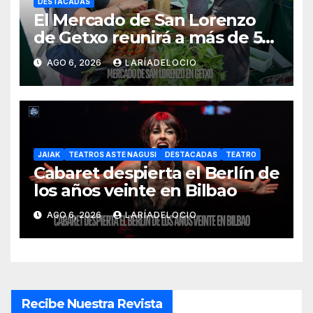
DESTACADAS
El Mercado de San Lorenzo
de Getxo reunirá a más de 50
productores del País Vasco
AGO 6, 2026
LARÍADELOCIO
JAIAK
TEATROS ASTE NAGUSI
DESTACADAS
TEATRO
Cabaret despierta el Berlín de
los años veinte en Bilbao
AGO 6, 2026
LARÍADELOCIO
Recibe Nuestra Revista