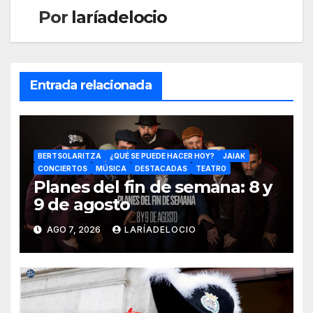
Por
laríadelocio
Entrada relacionada
BERTSOLARITZA
¿QUÉ SE PUEDE HACER HOY?
JAIAK
CONCIERTOS
MÚSICA
DESTACADAS
TEATRO
Planes del fin de semana: 8 y
9 de agosto
AGO 7, 2026
LARÍADELOCIO