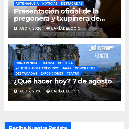
ASTE NAGUSIA
NOTICIAS
DESTACADAS
Presentación oficial de la
pregonera y txupinera de
Aste Nagusia 2026
AGO 7, 2026
LARÍADELOCIO
CONFERENCIAS
DANZA
CULTURA
¿QUÉ SE PUEDE HACER HOY?
JAIAK
CONCIERTOS
DESTACADAS
EXPOSICIONES
TEATRO
¿Qué hacer hoy? 7 de agosto
AGO 7, 2026
LARÍADELOCIO
Recibe Nuestra Revista