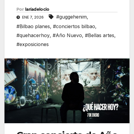
Por
laríadelocio
#guggehenim
,
ENE 7, 2026
#Bilbao planes
,
#conciertos bilbao
,
#quehacerhoy
,
#Año Nuevo
,
#Bellas artes
,
#exposiciones