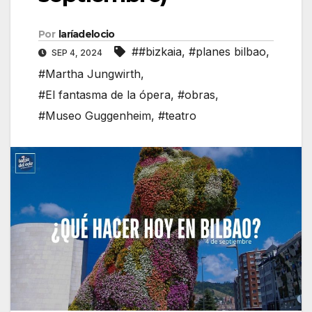
Por
laríadelocio
##bizkaia
,
#planes bilbao
,
SEP 4, 2024
#Martha Jungwirth
,
#El fantasma de la ópera
,
#obras
,
#Museo Guggenheim
,
#teatro