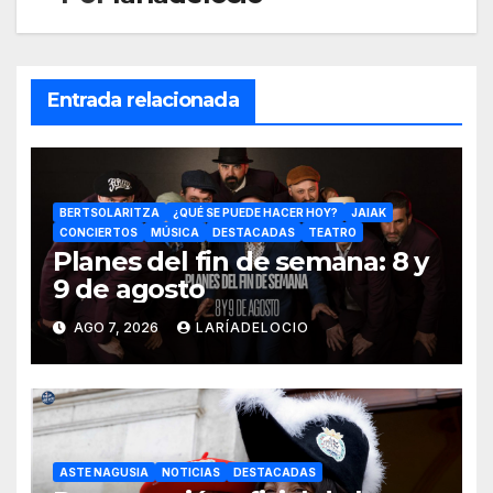
Entrada relacionada
BERTSOLARITZA
¿QUÉ SE PUEDE HACER HOY?
JAIAK
CONCIERTOS
MÚSICA
DESTACADAS
TEATRO
Planes del fin de semana: 8 y
9 de agosto
AGO 7, 2026
LARÍADELOCIO
ASTE NAGUSIA
NOTICIAS
DESTACADAS