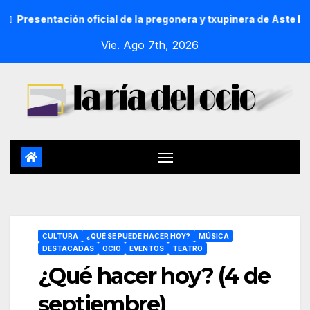
ción oficial de la pregonera y txupinera de Aste Nagusia 2026
Vie. Ago 7th, 2026
CULTURA
¿QUÉ SE PUEDE HACER HOY?
MÚSICA
DESTACADAS
OCIO
EVENTOS
TEATRO
¿Qué hacer hoy? (4 de
septiembre)