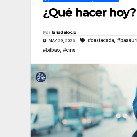
¿Qué hacer hoy?
Por
laríadelocio
#destacada
,
#basauri
MAY 29, 2025
#bilbao
,
#cine