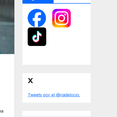
X
Tweets por el @riadelocio.
na