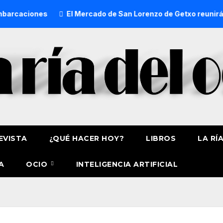
El Mercado de San Lorenzo de Getxo reunirá a más de 50 pr
EVISTA
¿QUÉ HACER HOY?
LIBROS
LA RÍ
A
OCIO
INTELIGENCIA ARTIFICIAL