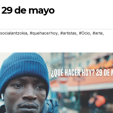
 29 de mayo
socialantzokia
,
#quehacerhoy
,
#artistas
,
#Ocio
,
#arte
,