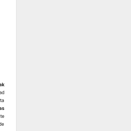
ak
ad
ta
as
te
de