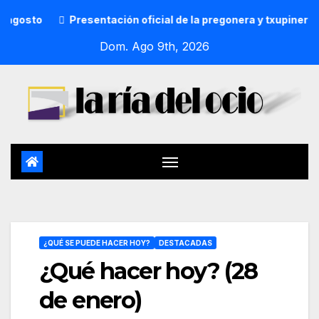
Presentación oficial de la pregonera y txupinera de Aste
Dom. Ago 9th, 2026
¿QUÉ SE PUEDE HACER HOY?
DESTACADAS
¿Qué hacer hoy? (28
de enero)