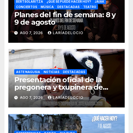
BERTSOLARITZA
¿QUÉ SE PUEDE HACER HOY?
JAIAK
CONCIERTOS
MÚSICA
DESTACADAS
TEATRO
Planes del fin de semana: 8 y
9 de agosto
AGO 7, 2026
LARÍADELOCIO
ASTE NAGUSIA
NOTICIAS
DESTACADAS
Presentación oficial de la
pregonera y txupinera de
Aste Nagusia 2026
AGO 7, 2026
LARÍADELOCIO