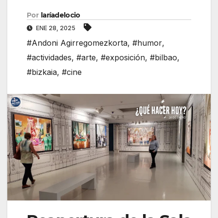
Por
laríadelocio
ENE 28, 2025
#Andoni Agirregomezkorta
,
#humor
,
#actividades
,
#arte
,
#exposición
,
#bilbao
,
#bizkaia
,
#cine