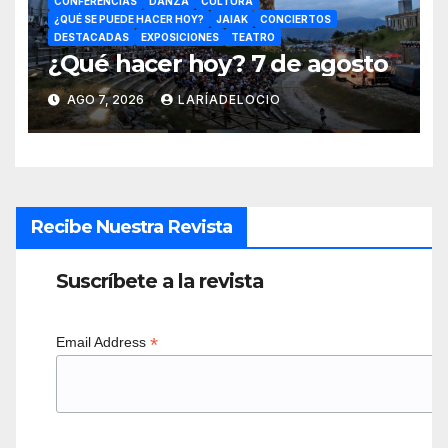
CONFERENCIAS
DANZA
CULTURA
¿QUÉ SE PUEDE HACER HOY?
JAIAK
CONCIERTOS
DESTACADAS
EXPOSICIONES
TEATRO
¿Qué hacer hoy? 7 de agosto
AGO 7, 2026
LARÍADELOCIO
Recibe Nuestra Revista
Suscríbete a la revista
*
Email Address