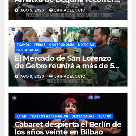
la ría el 14 de agosto con siete
AGO 6, 2026
LARÍADELOCIO
embarcaciones
TXAKOLI
FERIAS
GASTRONOMÍA
NOTICIAS
DESTACADAS
El Mercado de San Lorenzo
de Getxo reunirá a más de 50
productores del País Vasco
AGO 6, 2026
LARÍADELOCIO
JAIAK
TEATROS ASTE NAGUSI
DESTACADAS
TEATRO
Cabaret despierta el Berlín de
los años veinte en Bilbao