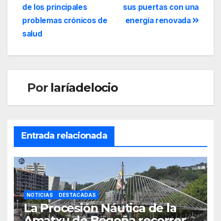
de los principales
sus puertas con una
problemas crónicos de
energía renovada
salud
Por
laríadelocio
Entrada relacionada
NOTICIAS
DESTACADAS
La Procesión Náutica de la
Amatxu de Begoña recorrerá