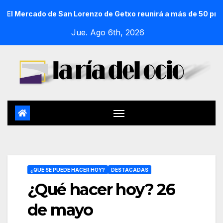
o de San Lorenzo de Getxo reunirá a más de 50 productores de
Jue. Ago 6th, 2026
¿QUÉ SE PUEDE HACER HOY?
DESTACADAS
¿Qué hacer hoy? 26
de mayo