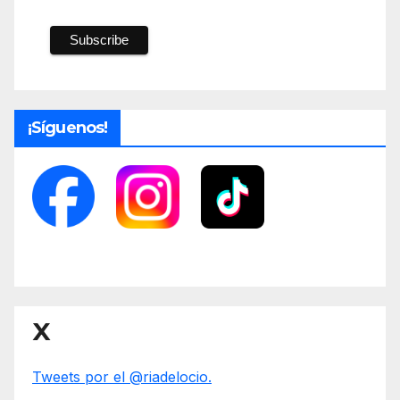
¡Síguenos!
X
Tweets por el @riadelocio.