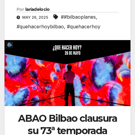
Por
laríadelocio
##bilbaoplanes
,
MAY 26, 2025
#quehacerhoybilbao
,
#quehacerhoy
ABAO Bilbao clausura
su 73ª temporada